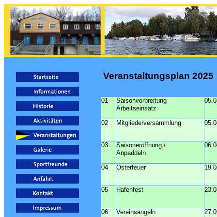
Veranstaltungsplan 2025
01
Saisonvorbreitung
05.0
Arbeitseinsatz
02
Mitgliederversammlung
05.0
03
Saisoneröffnung /
06.0
Anpaddeln
04
Osterfeuer
19.0
05
Hafenfest
23.0
06
Vereinsangeln
27.0