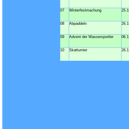
07
Winterfestmachung
25.1
08
Abpaddeln
26.1
09
Advent der Wassersportler
06.1
10
Skatturnier
26.1