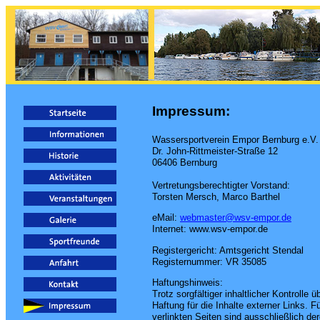
Impressum:
Wassersportverein Empor Bernburg e.V.
Dr. John-Rittmeister-Straße 12
06406 Bernburg
Vertretungsberechtigter Vorstand:
Torsten Mersch, Marco Barthel
eMail:
webmaster@wsv-empor.de
Internet: www.wsv-empor.de
Registergericht: Amtsgericht Stendal
Registernummer: VR 35085
Haftungshinweis:
Trotz sorgfältiger inhaltlicher Kontrolle
Haftung für die Inhalte externer Links. Fü
verlinkten Seiten sind ausschließlich de