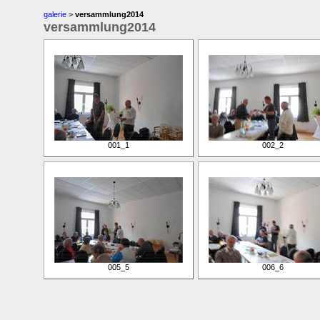
galerie
>
versammlung2014
versammlung2014
001_1
002_2
005_5
006_6